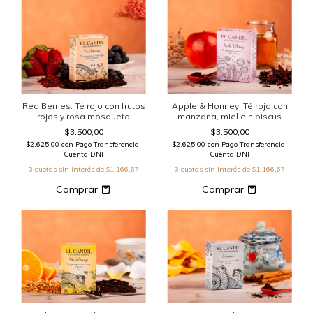
Red Berries: Té rojo con frutos
Apple & Honney: Té rojo con
rojos y rosa mosqueta
manzana, miel e hibiscus
$3.500,00
$3.500,00
$2.625,00
con
Pago Transferencia,
$2.625,00
con
Pago Transferencia,
Cuenta DNI
Cuenta DNI
3
cuotas sin interés de
$1.166,67
3
cuotas sin interés de
$1.166,67