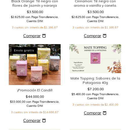
Black Orange: Té negro con
Cinnamon: Té negro con
flores de Jazmín y naranja
aroma a vainilla y canela.
$3.500,00
$3.500,00
$2.625,00
con
Pago Transferencia,
$2.625,00
con
Pago Transferencia,
Cuenta DNI
Cuenta DNI
3
cuotas sin interés de
$1.166,67
3
cuotas sin interés de
$1.166,67
Envío gratis
Mate Topping: Sabores de la
Patagonia 40g
$7.200,00
¡Promoción El Candil!
$5.400,00
con
Pago Transferencia,
$44.000,00
Cuenta DNI
$33.000,00
con
Pago Transferencia,
3
cuotas sin interés de
$2.400,00
Cuenta DNI
3
cuotas sin interés de
$14.666,67