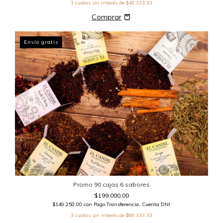
3
cuotas sin interés de
$48.333,33
Envío gratis
Promo 90 cajas 6 sabores
$199.000,00
$149.250,00
con
Pago Transferencia, Cuenta DNI
3
cuotas sin interés de
$66.333,33